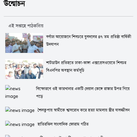
উন্মোচন
এই সপ্তাহে পাঠকপ্রিয়
বর্ণাঢ্য আয়োজনে শিবচরে যুবদলের ৪৭ তম প্রতিষ্ঠা বার্ষিকী
উদযাপন
শাটডাউন প্রতিহতে ঢাকা-ভাঙ্গা এক্সপ্রেসওয়েতে শিবচর
বিএনপির অবস্থান কর্মসূচি
বিস্ফোরণে ওই কারখানার একটি দেয়াল ভেঙ্গে রাস্তার উপর গিয়ে
পড়ে
শৈলকুপায় স্বামীকে শ্বাসরোধ করে হত্যা মামলায় স্ত্রীর যাবজ্জীবন
হাতিরঝিল সাংবাদিক ফোরাম গঠিত