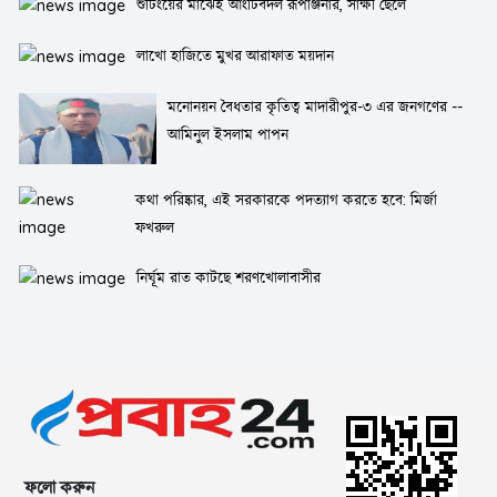
শুটিংয়ের মাঝেই আংটিবদল রূপাঞ্জনার, সাক্ষী ছেলে
লাখো হাজিতে মুখর আরাফাত ময়দান
মনোনয়ন বৈধতার কৃতিত্ব মাদারীপুর-৩ এর জনগণের --
আমিনুল ইসলাম পাপন
কথা পরিষ্কার, এই সরকারকে পদত্যাগ করতে হবে: মির্জা
ফখরুল
নির্ঘূম রাত কাটছে শরণখোলাবাসীর
ফলো করুন