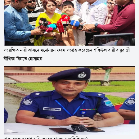
সংরক্ষিত নারী আসনে মনোনয়ন ফরম সংগ্রহ করেছেন শফিউল বারী বাবুর স্ত্রী
বীথিকা বিনতে হোসাইন
ঢাকা জেলার শ্রেষ্ঠ ওসি রুবেল হাওলাদার(পিপিএম)