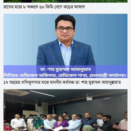
রাতের মধ্যে ৮ অঞ্চলে ৬০ কিমি বেগে ঝড়ের আভাস
১৭ বছরের প্রতিকূলতার মধ্যে মানবীয় কর্মযজ্ঞ ডা. শাহ মুহাম্মদ আমানুল্লাহ'র