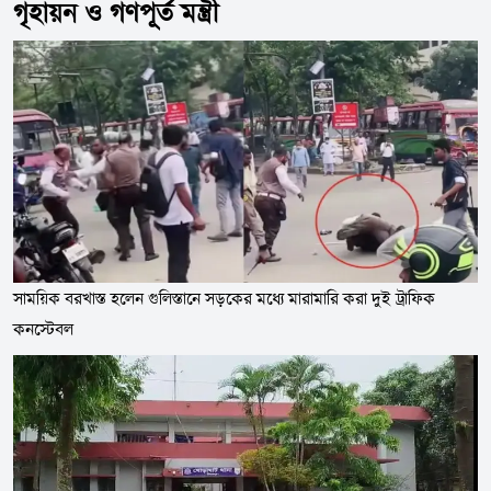
গৃহায়ন ও গণপূর্ত মন্ত্রী
সাময়িক বরখাস্ত হলেন গুলিস্তানে সড়কের মধ্যে মারামারি করা দুই ট্রাফিক
কনস্টেবল