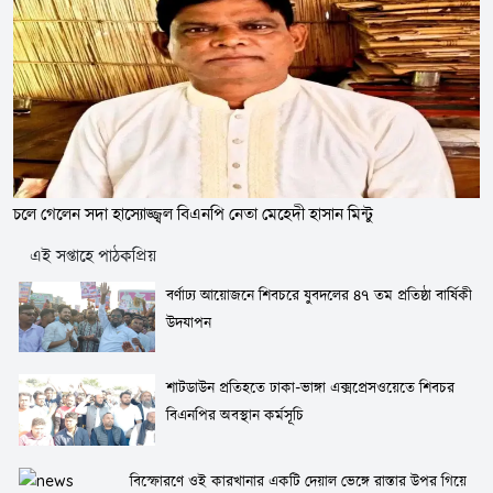
চলে গেলেন সদা হাস্যোজ্জ্বল বিএনপি নেতা মেহেদী হাসান মিন্টু
এই সপ্তাহে পাঠকপ্রিয়
বর্ণাঢ্য আয়োজনে শিবচরে যুবদলের ৪৭ তম প্রতিষ্ঠা বার্ষিকী
উদযাপন
শাটডাউন প্রতিহতে ঢাকা-ভাঙ্গা এক্সপ্রেসওয়েতে শিবচর
বিএনপির অবস্থান কর্মসূচি
বিস্ফোরণে ওই কারখানার একটি দেয়াল ভেঙ্গে রাস্তার উপর গিয়ে