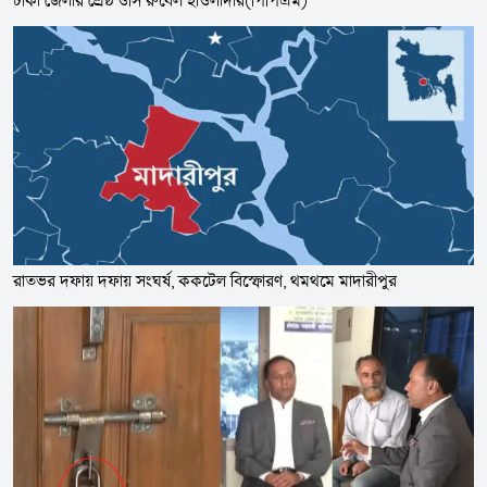
রাতভর দফায় দফায় সংঘর্ষ, ককটেল বিস্ফোরণ, থমথমে মাদারীপুর