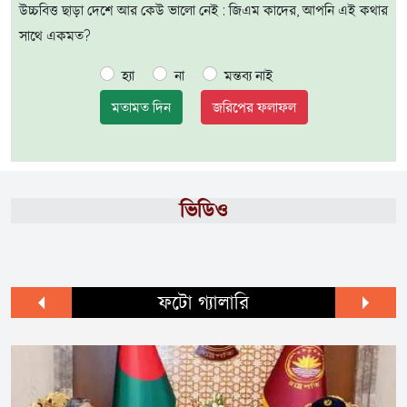
উচ্চবিত্ত ছাড়া দেশে আর কেউ ভালো নেই : জিএম কাদের, আপনি এই কথার
সাথে একমত?
হ্যা
না
মন্তব্য নাই
মতামত দিন
জরিপের ফলাফল
ভিডিও
ফটো গ্যালারি