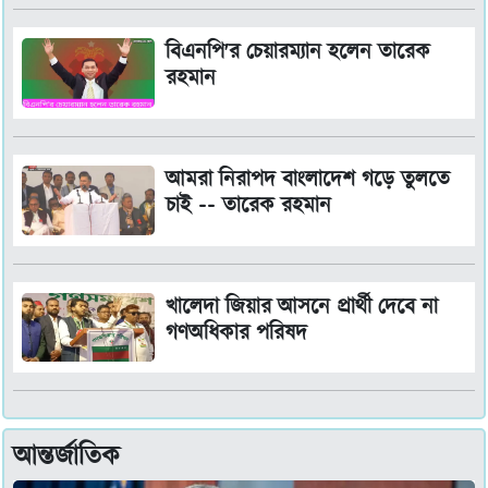
বিএনপি'র চেয়ারম্যান হলেন তারেক
রহমান
আমরা নিরাপদ বাংলাদেশ গড়ে তুলতে
চাই -- তারেক রহমান
খালেদা জিয়ার আসনে প্রার্থী দেবে না
গণঅধিকার পরিষদ
আন্তর্জাতিক