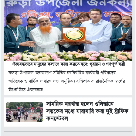
ঐক্যবদ্ধভাবে মানুষের কল্যাণে কাজ করতে হবে: গৃহায়ন ও গণপূর্ত মন্ত্রী
বরুড়া উপজেলা জনকল্যাণ সমিতির নবনির্বাচিত কার্যকরী পরিষদের
অভিষেক ও বার্ষিক সাধারণ সভা অনুষ্ঠিত। ব্যক্তিগত বা রাজনৈতিক স্বার্থের
ঊর্ধ্বে উঠে ঐক্যবদ্ধভ..
সাময়িক বরখাস্ত হলেন গুলিস্তানে
সড়কের মধ্যে মারামারি করা দুই ট্রাফিক
কনস্টেবল