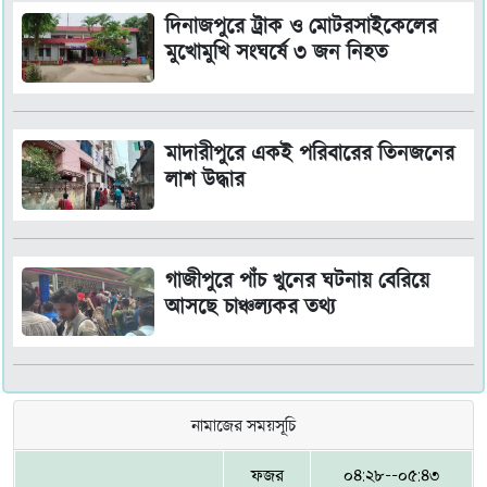
দিনাজপুরে ট্রাক ও মোটরসাইকেলের
মুখোমুখি সংঘর্ষে ৩ জন নিহত
মাদারীপুরে একই পরিবারের তিনজনের
লাশ উদ্ধার
গাজীপুরে পাঁচ খুনের ঘটনায় বেরিয়ে
আসছে চাঞ্চল্যকর তথ্য
নামাজের সময়সূচি
ফজর
০৪:২৮--০৫:৪৩