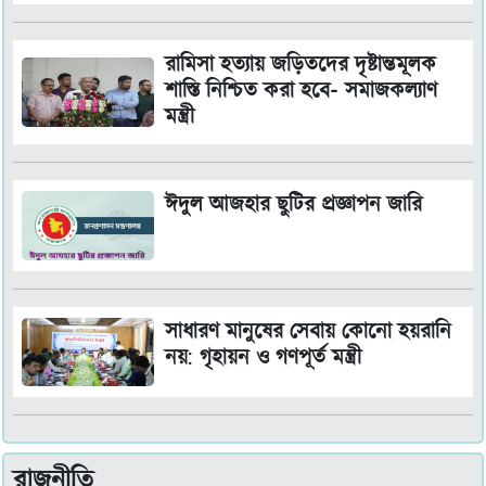
রামিসা হত্যায় জড়িতদের দৃষ্টান্তমূলক
শাস্তি নিশ্চিত করা হবে- সমাজকল্যাণ
মন্ত্রী
ঈদুল আজহার ছুটির প্রজ্ঞাপন জারি
সাধারণ মানুষের সেবায় কোনো হয়রানি
নয়: গৃহায়ন ও গণপূর্ত মন্ত্রী
রাজনীতি