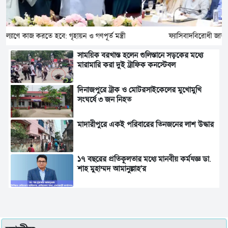
ফ্যাসিবাদবিরোধী জাতীয় ঐক্য বজায় রাখার আহ্বান স্বরাষ্ট্রমন্ত্রীর
সাময়িক বরখাস্ত হলেন গুলিস্তানে সড়কের মধ্যে
মারামারি করা দুই ট্রাফিক কনস্টেবল
দিনাজপুরে ট্রাক ও মোটরসাইকেলের মুখোমুখি
সংঘর্ষে ৩ জন নিহত
মাদারীপুরে একই পরিবারের তিনজনের লাশ উদ্ধার
১৭ বছরের প্রতিকূলতার মধ্যে মানবীয় কর্মযজ্ঞ ডা.
শাহ মুহাম্মদ আমানুল্লাহ'র