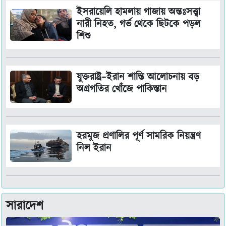
ইসরায়েলি হামলায় গাজায় অন্তঃসত্ত্বা
নারী নিহত, গর্ভ থেকে ছিটকে পড়ল
শিশু
যুক্তরাষ্ট্র–ইরান শান্তি আলোচনায় বড়
অগ্রগতির খোঁজে পাকিস্তান
হরমুজ প্রণালির পূর্ণ সামরিক নিয়ন্ত্রণ
নিল ইরান
সারাদেশ