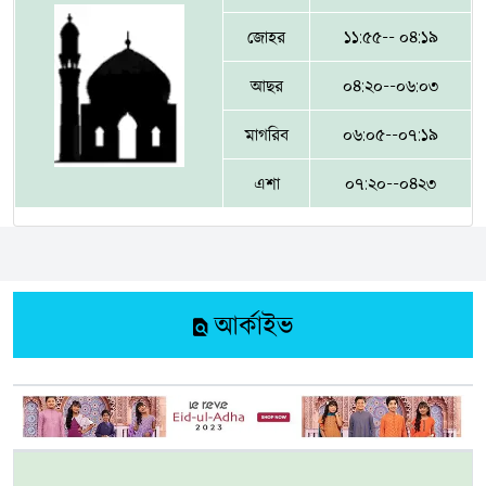
জোহর
১১:৫৫-- ০৪:১৯
আছর
০৪:২০--০৬:০৩
মাগরিব
০৬:০৫--০৭:১৯
এশা
০৭:২০--০৪২৩
আর্কাইভ